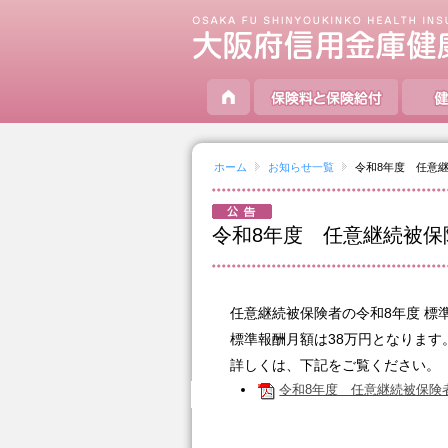
ページ内を移動するためのリンクです。
サイト内の主なカテゴリメニューへ移動します
このページの本文へ移動します
ホーム
お知らせ一覧
令和8年度 任意
現在表示しているページの位置です。
令和8年度 任意継続被
任意継続被保険者の令和8年度 標
標準報酬月額は38万円となります
詳しくは、下記をご覧ください。
令和8年度 任意継続被保険